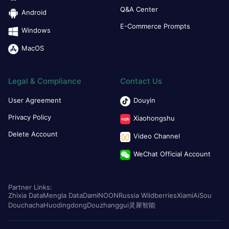
Q&A Center
Android
E-Commerce Prompts
Windows
MacOS
Legal & Compliance
Contact Us
User Agreement
Douyin
Privacy Policy
Xiaohongshu
Delete Account
Video Channel
WeChat Official Account
Partner Links:
Zhixia Data
Mengla Data
Dami
NOON
Russia Wildberries
Xiami
AiSou
Douchacha
Huodingdong
Douzhanggui
灵犀智能