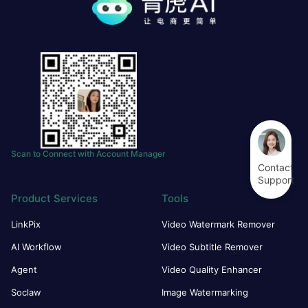
Scan to Connect with Account Manager
Contact
Support
Product Services
Tools
LinkPix
Video Watermark Remover
AI Workflow
Video Subtitle Remover
Agent
Video Quality Enhancer
Soclaw
Image Watermarking