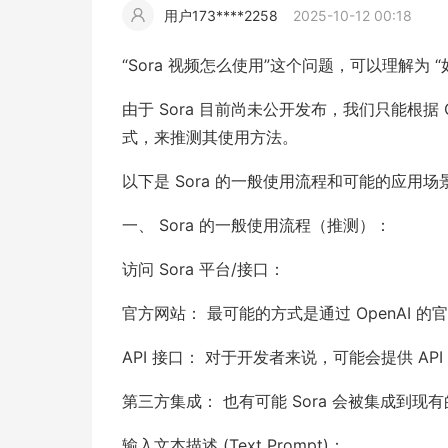
用户173****2258
2025-10-12 00:18
擎
告
(童
爆
追
材
视
据
斯
超
“Sora 视频怎么使用”这个问题，可以理解为 “
大
装)
款
踪
频
追
写
由于 Sora 目前尚未公开发布，我们只能根据 
式，来推测其使用方法。
片
仿
模
踪
实
以下是 Sora 的一般使用流程和可能的应用场
拍
仿
一、 Sora 的一般使用流程（推测）：
访问 Sora 平台/接口：
官方网站： 最可能的方式是通过 OpenAI 的
API 接口： 对于开发者来说，可能会提供 AP
第三方集成： 也有可能 Sora 会被集成到
输入文本描述 (Text Prompt)：