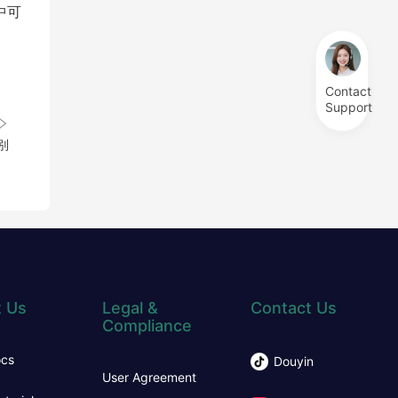
中可
Contact
Support
别
 Us
Legal &
Contact Us
Compliance
ocs
Douyin
User Agreement