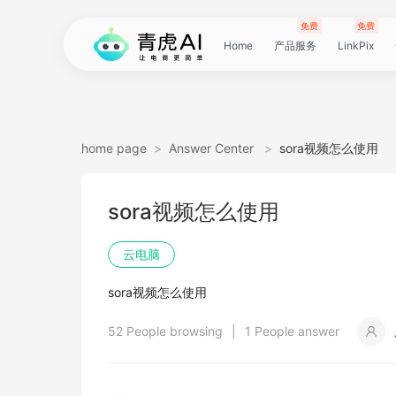
免费
免费
Home
产品服务
LinkPix
LinkPix
AI
AI
AI
主
AI
AI
短
Agent
带
图
电
电
达
亚
青
60
主
详
广
广
电
Tiktok
指
电
爆
主
详
营
POD
POD
爆
Shopee
国
货
角
模
详
社
印
视
视
女
抖
国
抖
视
批
直
印
视
工
双
小
跨
白
电
印
视
视
灵
模
SoClaw
跨
翻
视
链
电
真
视
本
电
短
视
链
图
视
图
home page
>
Answer Center
>
sora视频怎么使用
图
图
应
图
图
图
视
货
片
商
商
人
马
虎
秒
图
情
告
告
影
选
纹
商
款
图
情
销
素
素
款
选
内
叮
色
特
情
媒
花
频
频
装
音
内
掌
频
量
通
花
频
具
人
红
境
底
商
花
频
频
感
特
境
译
频
接
商
人
频
地
商
剧
频
接
片
频
片
生
sora视频怎么使用
生
用
视
像
像
频
短
翻
详
详
数
逊
云
商
套
图
素
素
质
品
浏
运
视
复
图
视
材
材
视
品
电
咚
替
换
图
图
提
翻
翻
开
视
电
柜
分
换
车
裂
语
爆
书
电
图
投
贴
字
去
图
电
口
去
分
云
同
画
视
云
出
裁
提
压
提
加
云电脑
视
视
频
生
生
数
视
译
情
情
据
选
电
品
图
长
材
材
感
览
营
频
刻
套
频
频
商-
换
衣
复
文
取
译
译
门
频
商-
镜
品
投
变
言
款
视
商-
流
合
幕
水
去
商-
型
字
析
号
声
质
频
手
海
剪
取
缩
取
水
sora视频怎么使用
频
频
成
成
据
频
图
图
引
品
脑
广
图
TVC
器
复
图
素
模
广
刻
广
换
数
北
生
流
翻
带
频
俄
素
翻
印
AI
美
匹
幕
视
翻
提
分
机
翻
音
音
印
52 People browsing
|
1 People answer
引
擎
告
广
刻
材
仿
州
告
装
据
京
成
素
译
货
数
罗
材
译
感
国
配
频
译
升
析
译
频
频