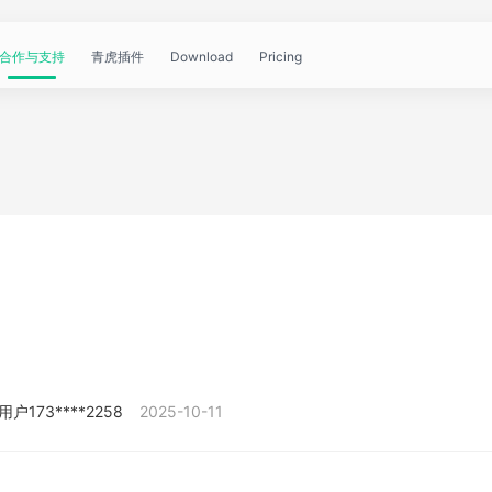
合作与支持
青虎插件
Download
Pricing
青
帮
视
文
问
WorkBuddy
OpenClaw
青
虎
助
频
章
答
虎
公
文
教
资
中
API
开
档
程
讯
心
课
用户173****2258
2025-10-11