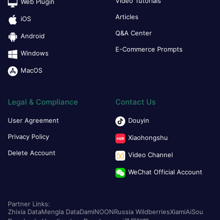
Video Tutorials
Web Plugin
Articles
iOS
Q&A Center
Android
E-Commerce Prompts
Windows
MacOS
Legal & Compliance
Contact Us
User Agreement
Douyin
Privacy Policy
Xiaohongshu
Delete Account
Video Channel
WeChat Official Account
Partner Links:
Zhixia Data
Mengla Data
Dami
NOON
Russia Wildberries
Xiami
AiSou