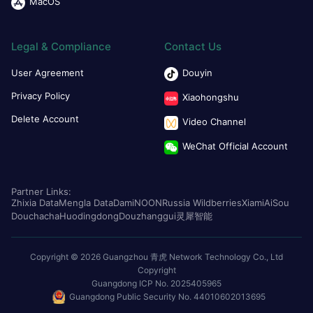
MacOS
Legal & Compliance
Contact Us
User Agreement
Douyin
Privacy Policy
Xiaohongshu
Delete Account
Video Channel
WeChat Official Account
Partner Links:
Zhixia Data
Mengla Data
Dami
NOON
Russia Wildberries
Xiami
AiSou
Douchacha
Huodingdong
Douzhanggui
灵犀智能
Copyright © 2026 Guangzhou 青虎 Network Technology Co., Ltd
Copyright
Guangdong ICP No. 2025405965
Guangdong Public Security No. 44010602013695