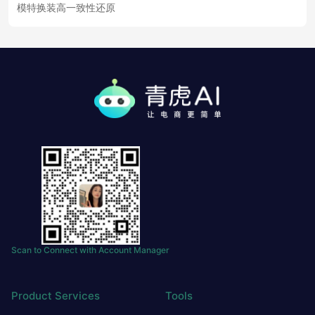
模特换装高一致性还原
Scan to Connect with Account Manager
Product Services
Tools