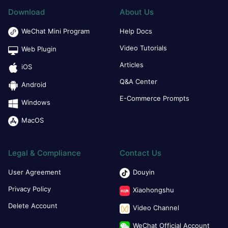
Download
About Us
WeChat Mini Program
Help Docs
Video Tutorials
Web Plugin
Articles
iOS
Q&A Center
Android
E-Commerce Prompts
Windows
MacOS
Legal & Compliance
Contact Us
User Agreement
Douyin
Privacy Policy
Xiaohongshu
Delete Account
Video Channel
WeChat Official Account