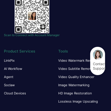
Scan to Connect with Account Manager
Product Services
Tools
LinkPix
Video Watermark Remover
Contact
Support
AI Workflow
Video Subtitle Remover
Agent
Video Quality Enhancer
Soclaw
Image Watermarking
Cloud Devices
HD Image Restoration
Lossless Image Upscaling