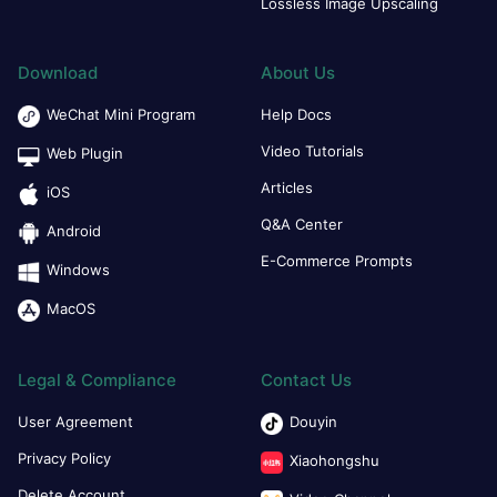
Lossless Image Upscaling
Download
About Us
WeChat Mini Program
Help Docs
Video Tutorials
Web Plugin
Articles
iOS
Q&A Center
Android
E-Commerce Prompts
Windows
MacOS
Legal & Compliance
Contact Us
User Agreement
Douyin
Privacy Policy
Xiaohongshu
Delete Account