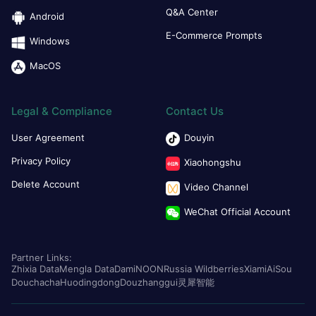
Q&A Center
Android
E-Commerce Prompts
Windows
MacOS
Legal & Compliance
Contact Us
User Agreement
Douyin
Privacy Policy
Xiaohongshu
Delete Account
Video Channel
WeChat Official Account
Partner Links:
Zhixia Data
Mengla Data
Dami
NOON
Russia Wildberries
Xiami
AiSou
Douchacha
Huodingdong
Douzhanggui
灵犀智能