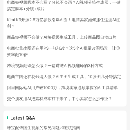
电商短视频脚本不会写？分镜不会画？AI视频分镜生成器，一键
搞定脚本+分镜+成片
Kimi K3开源2.8万亿参数引爆AI圈！电商卖家如何抓住这波AI红
利？
商品短视频不会做？AI短视频生成工具，上传商品图自动出片
电商批量改图还在用PS一张张改？这5个AI批量改图场景，让你
效率翻10倍
跨境视频翻译怎么做？一篇讲透AI视频翻译的3种方式
电商主图还在花钱请人做？AI主图生成工具，10张图几分钟搞定
阿里国际站AI用户破1000万，跨境卖家必须掌握的AI工具清单
交个朋友用AI把素材成本打下来了，中小卖家怎么抄作业？
Latest Q&A
珠宝配饰图生视频的常见问题和避坑指南