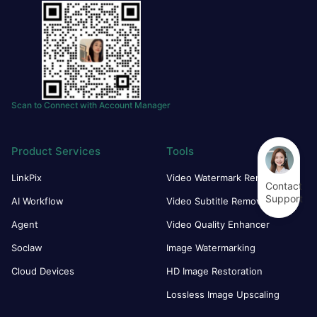
Scan to Connect with Account Manager
Product Services
Tools
LinkPix
Video Watermark Remover
Contact
Support
AI Workflow
Video Subtitle Remover
Agent
Video Quality Enhancer
Soclaw
Image Watermarking
Cloud Devices
HD Image Restoration
Lossless Image Upscaling