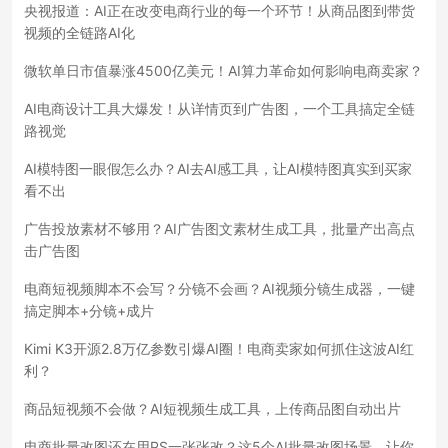
央视报道：AI正在改变电商行业的每一个环节！从商品图到带货
视频的全链路AI化
微软单日市值暴涨4500亿美元！AI算力革命如何影响电商卖家？
AI电商设计工具大爆发！从详情页到广告图，一个工具搞定全链
路视觉
AI模特图一眼假怎么办？AI去AI感工具，让AI模特图真实到买家
看不出
广告投放素材不够用？AI广告图文素材生成工具，批量产出高点
击广告图
电商短视频脚本不会写？分镜不会画？AI视频分镜生成器，一键
搞定脚本+分镜+成片
Kimi K3开源2.8万亿参数引爆AI圈！电商卖家如何抓住这波AI红
利？
商品短视频不会做？AI短视频生成工具，上传商品图自动出片
电商批量改图还在用PS一张张改？这5个AI批量改图场景，让你