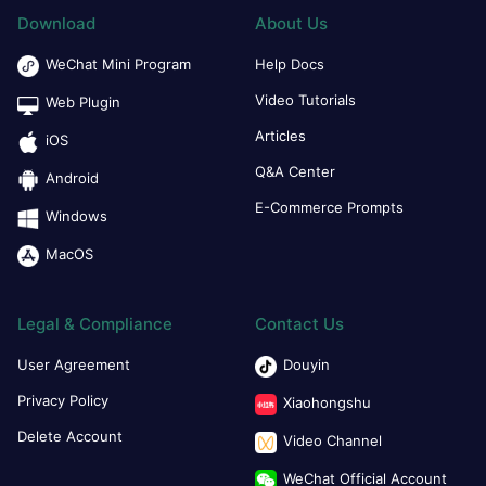
Download
About Us
WeChat Mini Program
Help Docs
Video Tutorials
Web Plugin
Articles
iOS
Q&A Center
Android
E-Commerce Prompts
Windows
MacOS
Legal & Compliance
Contact Us
User Agreement
Douyin
Privacy Policy
Xiaohongshu
Delete Account
Video Channel
WeChat Official Account