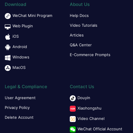
Download
About Us
WeChat Mini Program
Help Docs
Video Tutorials
Web Plugin
Articles
iOS
Q&A Center
Android
E-Commerce Prompts
Windows
MacOS
Legal & Compliance
Contact Us
User Agreement
Douyin
Privacy Policy
Xiaohongshu
Delete Account
Video Channel
WeChat Official Account