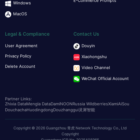
E-Commerce Prompts
Windows
MacOS
Legal & Compliance
Contact Us
User Agreement
Douyin
Privacy Policy
Xiaohongshu
Delete Account
Video Channel
WeChat Official Account
Partner Links:
Zhixia Data
Mengla Data
Dami
NOON
Russia Wildberries
Xiami
AiSou
Douchacha
Huodingdong
Douzhanggui
灵犀智能
Copyright © 2026 Guangzhou 青虎 Network Technology Co., Ltd
Copyright
Guangdong ICP No. 2025405965