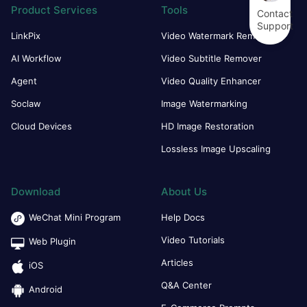
Product Services
Tools
Contact
Support
LinkPix
Video Watermark Remover
AI Workflow
Video Subtitle Remover
Agent
Video Quality Enhancer
Soclaw
Image Watermarking
Cloud Devices
HD Image Restoration
Lossless Image Upscaling
Download
About Us
WeChat Mini Program
Help Docs
Video Tutorials
Web Plugin
Articles
iOS
Q&A Center
Android