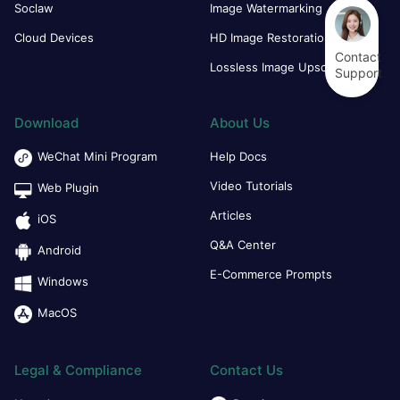
Soclaw
Image Watermarking
Cloud Devices
HD Image Restoration
Contact
Lossless Image Upscaling
Support
Download
About Us
WeChat Mini Program
Help Docs
Video Tutorials
Web Plugin
Articles
iOS
Q&A Center
Android
E-Commerce Prompts
Windows
MacOS
Legal & Compliance
Contact Us